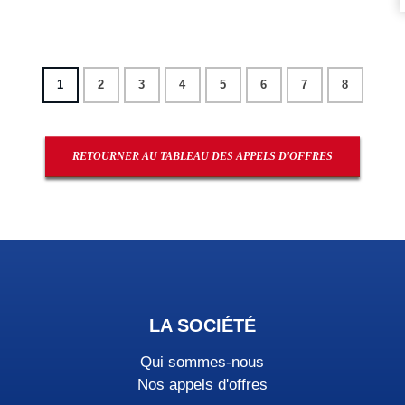
1
2
3
4
5
6
7
8
RETOURNER AU TABLEAU DES APPELS D'OFFRES
LA SOCIÉTÉ
Qui sommes-nous
Nos appels d'offres