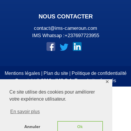
NOUS CONTACTER
contact@ims-cameroun.com
IMS Whatsap :+237697723955
Mentions légales
|
Plan du site
|
Politique de confidentialité
Copyright © 2019 - IMS S.A. Tous droits réservés
✕
Ce site utilise des cookies pour améliorer
votre expérience utilisateur.
En savoir plus
Annuler
Ok