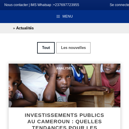
Aller
Nous contacter
|
IMS Whatsap :+237697723955
Se connecte
au
MENU
contenu
»
Actualités
Tout
Les nouvelles
ANALYSES
INVESTISSEMENTS PUBLICS
AU CAMEROUN : QUELLES
TENDANCES POUR LES