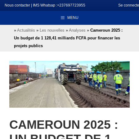
Aller
Nous contacter
|
IMS Whatsap :+237697723955
Se connecte
au
MENU
contenu
»
Actualités
»
Les nouvelles
»
Analyses
»
Cameroun 2025 :
Un budget de 1 128,41 milliards FCFA pour financer les
projets publics
CAMEROUN 2025 :
UN BUDGET DE 1