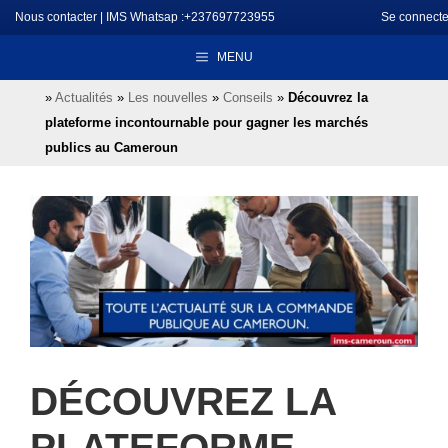
Aller
Nous contacter
|
IMS Whatsap :+237697723955
Se connecte
au
MENU
contenu
»
Actualités
»
Les nouvelles
»
Conseils
»
Découvrez la
plateforme incontournable pour gagner les marchés
publics au Cameroun
DÉCOUVREZ LA
PLATEFORME