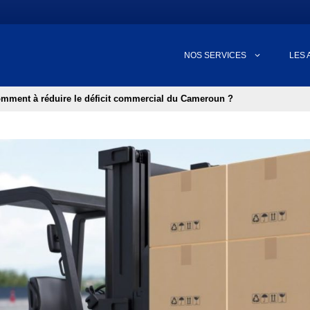
NOS SERVICES
LES 
omment à réduire le déficit commercial du Cameroun ?