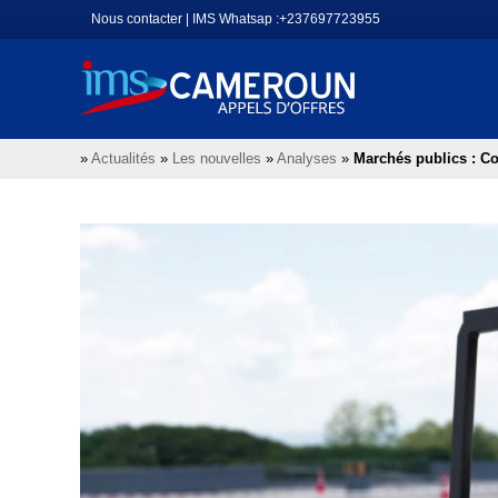
Aller
Nous contacter
|
IMS Whatsap :+237697723955
au
contenu
»
Actualités
»
Les nouvelles
»
Analyses
»
Marchés publics : C