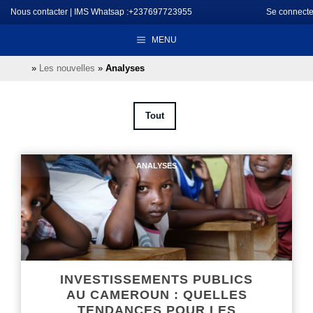
Aller
Nous contacter
|
IMS Whatsap :+237697723955
Se connecte
au
MENU
contenu
»
Les nouvelles
»
Analyses
Tout
ANALYSES
INVESTISSEMENTS PUBLICS
AU CAMEROUN : QUELLES
TENDANCES POUR LES