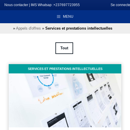
Aller
Nous contacter
|
IMS Whatsap :+237697723955
Se connecte
au
MENU
contenu
»
Appels d'offres
»
Services et prestations intellectuelles
Tout
SERVICES ET PRESTATIONS INTELLECTUELLES