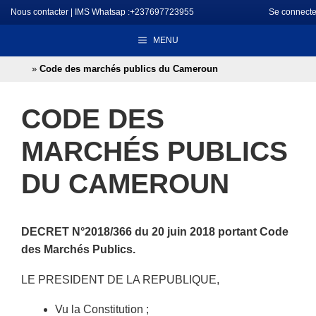
Aller
Nous contacter
|
IMS Whatsap :+237697723955
Se connecte
au
MENU
contenu
»
Code des marchés publics du Cameroun
CODE DES
MARCHÉS PUBLICS
DU CAMEROUN
DECRET N°2018/366 du 20 juin 2018 portant Code
des Marchés Publics.­
LE PRESIDENT DE LA REPUBLIQUE,
Vu la Constitution ;