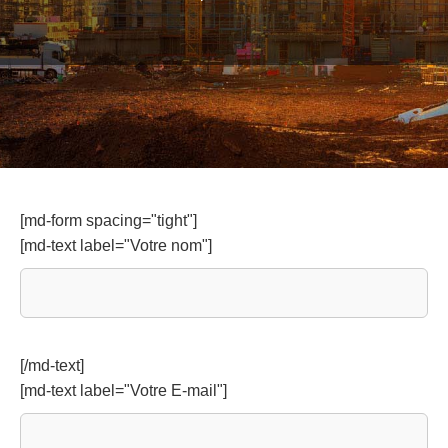
[md-form spacing="tight"]
[md-text label="Votre nom"]
[/md-text]
[md-text label="Votre E-mail"]