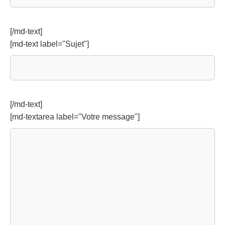
[/md-text]
[md-text label="Sujet"]
[/md-text]
[md-textarea label="Votre message"]