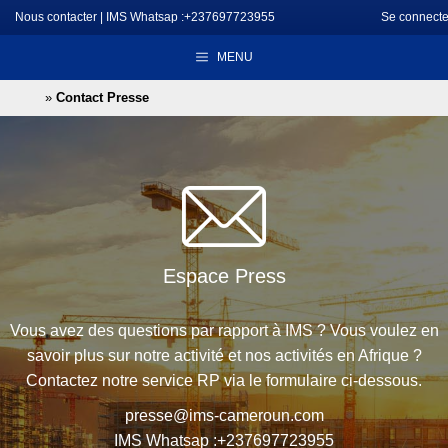
Aller
Nous contacter
|
IMS Whatsap :+237697723955
Se connecte
au
MENU
contenu
»
Contact Presse
Espace Press
Vous avez des questions par rapport à IMS ? Vous voulez en
savoir plus sur notre activité et nos activités en Afrique ?
Contactez notre service RP via le formulaire ci-dessous.
presse@ims-cameroun.com
IMS Whatsap :+237697723955