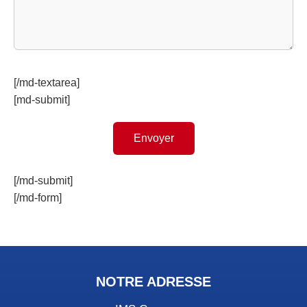
[/md-textarea]
[md-submit]
[/md-submit]
[/md-form]
NOTRE ADRESSE