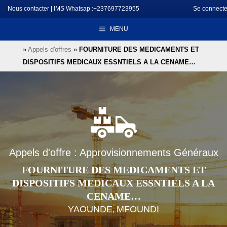
Aller
Nous contacter
|
IMS Whatsap :+237697723955
Se connecte
au
MENU
contenu
»
Appels d'offres
»
FOURNITURE DES MEDICAMENTS ET
DISPOSITIFS MEDICAUX ESSNTIELS A LA CENAME…
Appels d'offre : Approvisionnements Généraux
FOURNITURE DES MEDICAMENTS ET
DISPOSITIFS MEDICAUX ESSNTIELS A LA
CENAME…
YAOUNDE
MFOUNDI
,