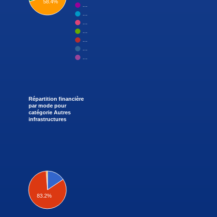
58.4%
…
…
…
…
…
…
…
Répartition financière
par mode pour
catégorie Autres
infrastructures
83.2%