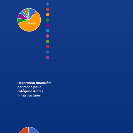
…
…
…
…
58.4%
…
…
…
…
…
…
…
Répartition financière
par mode pour
catégorie Autres
infrastructures