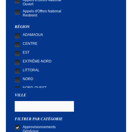
Appels d'Offres National
Ouvert
Appels d'Offres National
Restreint
Demande de Cotation
RÉGION
ADAMAOUA
CENTRE
EST
EXTRÊME-NORD
LITTORAL
NORD
NORD-OUEST
VILLE
SUD
SUD-OUEST
FILTRER PAR CATÉGORIE
Approvisionnements
Généraux