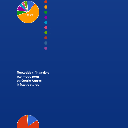
…
…
…
58.4%
…
…
…
…
…
…
…
Répartition financière
par mode pour
catégorie Autres
infrastructures