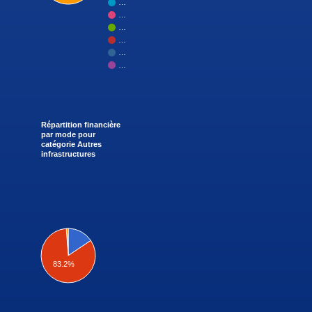
…
…
…
…
…
…
Répartition financière
par mode pour
catégorie Autres
infrastructures
83.2%