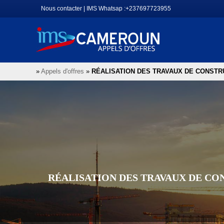
Aller
Nous contacter
|
IMS Whatsap :+237697723955
au
contenu
»
Appels d'offres
»
RÉALISATION DES TRAVAUX DE CONSTRU
RÉALISATION DES TRAVAUX DE CON