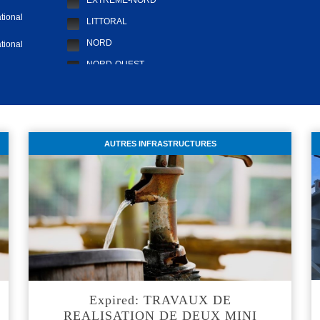
EXTRÊME-NORD
tional
LITTORAL
NORD
tional
NORD-OUEST
tion
SUD
SUD-OUEST
AUTRES INFRASTRUCTURES
Expired: TRAVAUX DE
REALISATION DE DEUX MINI