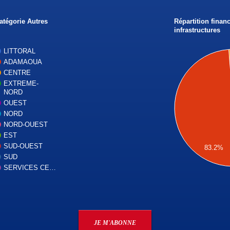
catégorie Autres
Répartition finan
infrastructures
LITTORAL
ADAMAOUA
CENTRE
EXTREME-
NORD
OUEST
NORD
NORD-OUEST
EST
SUD-OUEST
83.2%
SUD
SERVICES CE…
JE M'ABONNE