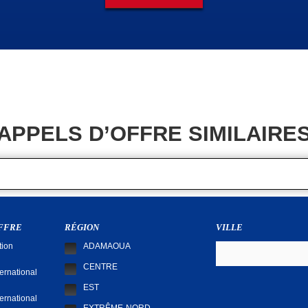
APPELS D’OFFRE SIMILAIRE
OFFRE
RÉGION
VILLE
tion
ADAMAOUA
CENTRE
ternational
EST
ternational