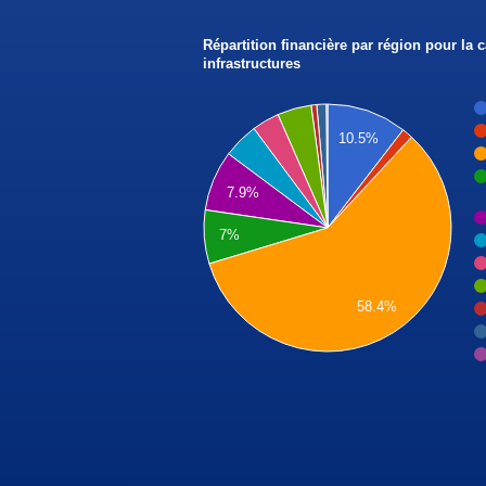
Répartition financière par région pour la 
infrastructures
10.5%
7.9%
7%
58.4%