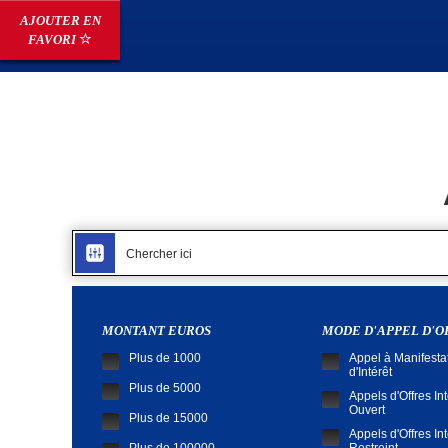
AJOUTER EN
FAVORI
MONTANT EUROS
MODE D'APPEL D'
Plus de 1000
Appel à Manifesta
d'Intérêt
Plus de 5000
Appels d'Offres In
Ouvert
Plus de 15000
Appels d'Offres In