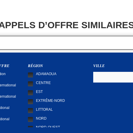
APPELS D’OFFRE SIMILAIRE
OFFRE
RÉGION
VILLE
tion
ADAMAOUA
CENTRE
ternational
EST
ternational
EXTRÊME-NORD
tional
LITTORAL
NORD
tional
NORD-OUEST
tion