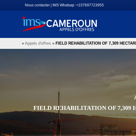
Aller
Nous contacter
|
IMS Whatsap :+237697723955
au
contenu
»
Appels d'offres
»
FIELD REHABILITATION OF 7,309 HECTAR
FIELD REHABILITATION OF 7,309 